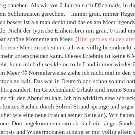
tig daneben. Als wir vor 2 Jahren nach Dänemark, in 
 dem Schlimmsten gerechnet: “immer grau, immer Reg
ich besser ist als man denkt und das es am Meer irgen
de. Nicht der typische Einheitsbrei mit grau, 0 Grad u
sbar schöne Momente am Meer. (
Hier geht es zu den at
frorene Meer zu sehen und ich war völlig beeindruckt 
ehr unterscheiden kann. Dieses Erlebnis ist keine 6 
ieht, kann mich dieses kleine tolle Land immer wieder ü
m Meer 🙂 Normalerweise ziehe ich nicht mal in den
infach zu kalt. Das war in Deutschland schon so und nat
hts geändert. Im Griechenland Urlaub sind meine Som
und für den Abend zu kalt. Ich bin wirklich eine schreck
in kurzen Sachen durch Solrod Strand springe und sogar
icher wie eine neue Frau an seiner Seite an). Wir haben
nen. Dort angekommen erstreckt sich ein langer Sandstr
 Herbst- und Wintermonaten scheint er mir völlig allei