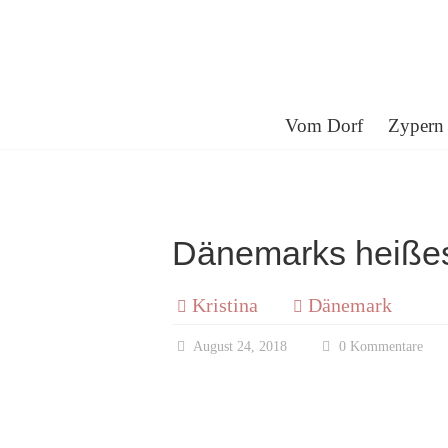
Skip
to
content
Kristina
Vom Dorf
Zypern
vom
Dorf
Dänemarks heiße
Kristina
Dänemark
Egal
wo
August 24, 2018
0 Kommentare
ich
bin,
ich
bleibe