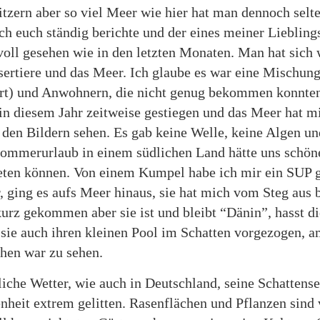
zern aber so viel Meer wie hier hat man dennoch selten
ch euch ständig berichte und der eines meiner Liebling
voll gesehen wie in den letzten Monaten. Man hat sich 
sertiere und das Meer. Ich glaube es war eine Mischun
rt) und Anwohnern, die nicht genug bekommen konnten,
n diesem Jahr zeitweise gestiegen und das Meer hat mi
uf den Bildern sehen. Es gab keine Welle, keine Algen u
ommerurlaub in einem südlichen Land hätte uns schöne
ten können. Von einem Kumpel habe ich mir ein SUP ge
 ging es aufs Meer hinaus, sie hat mich vom Steg aus b
kurz gekommen aber sie ist und bleibt “Dänin”, hasst di
 sie auch ihren kleinen Pool im Schatten vorgezogen, a
hen war zu sehen.
liche Wetter, wie auch in Deutschland, seine Schattens
enheit extrem gelitten. Rasenflächen und Pflanzen sind