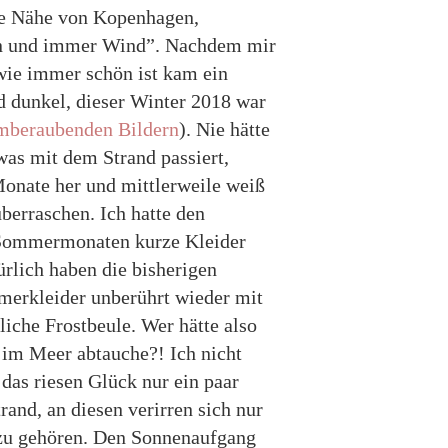
die Nähe von Kopenhagen,
en und immer Wind”. Nachdem mir
dwie immer schön ist kam ein
nd dunkel, dieser Winter 2018 war
emberaubenden Bildern
). Nie hätte
was mit dem Strand passiert,
Monate her und mittlerweile weiß
berraschen. Ich hatte den
 Sommermonaten kurze Kleider
ürlich haben die bisherigen
merkleider unberührt wieder mit
liche Frostbeule. Wer hätte also
 im Meer abtauche?! Ich nicht
 das riesen Glück nur ein paar
and, an diesen verirren sich nur
n zu gehören. Den Sonnenaufgang