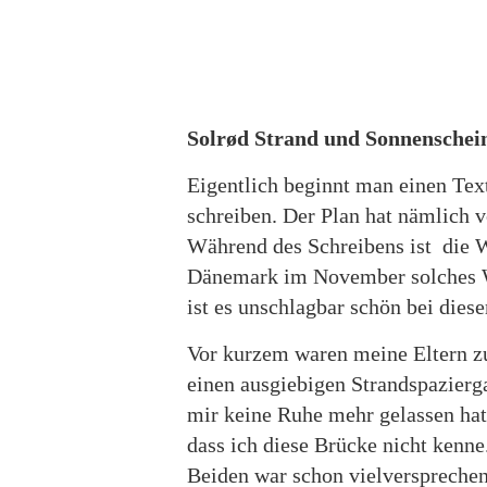
vom
Dorf.
Solrød Strand und Sonnenschei
Eigentlich beginnt man einen Text
schreiben. Der Plan hat nämlich v
Während des Schreibens ist die W
Dänemark im November solches We
ist es unschlagbar schön bei die
Vor kurzem waren meine Eltern zu
einen ausgiebigen Strandspazierg
mir keine Ruhe mehr gelassen hat
dass ich diese Brücke nicht kenne
Beiden war schon vielversprechend