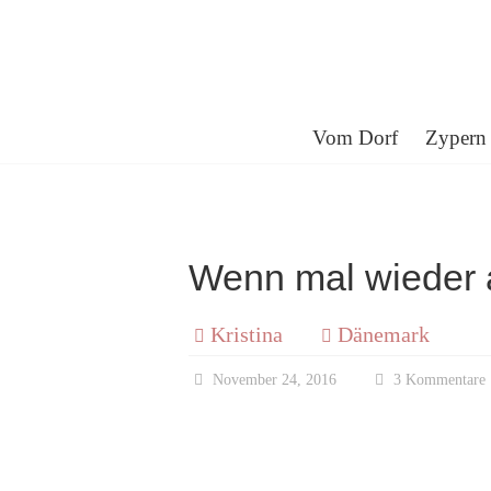
Skip
to
content
Kristina
Vom Dorf
Zypern
vom
Dorf
Wenn mal wieder 
Kristina
Dänemark
Egal
wo
November 24, 2016
3 Kommentare
ich
bin,
ich
bleibe