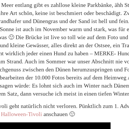
er entlang gibt es zahllose kleine Parkbänke, ähh St
 ihre Art schön, keine ist beschmiert oder beschädigt. 
randhafer und Dünengras und der Sand ist hell und fein
e Sonne ist auch im November warm und stark, was für 
as 🙂 Die Brücke ist live so toll wie auf dem Foto und 
d kleine Gewässer, alles direkt an der Ostsee, ein Tra
nt wirklich jeder einen Hund zu haben – MERKE- Hund
 am Strand. Auch im Sommer war unser Abschnitt nie vo
ochgenuss zwischen den Dünen herumzuspringen und Fo
 bearbeiten der 10.000 Fotos bereits auf dem Heimweg 
sagen würde: Es lohnt sich auch im Winter nach Däne
em Satz, dann versuche ich meist in einen tiefen Winter
li geht natürlich nicht verloren. Pünktlich zum 1. Adve
s
Halloween-Tivoli
anschauen 🙂