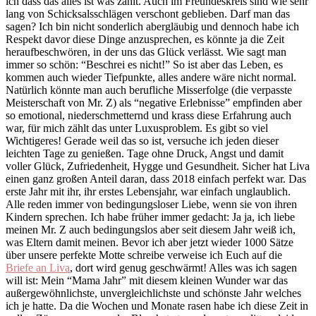
ich dass das alles ist was zählt. Auch im Freundeskreis sind wie sehr
lang von Schicksalsschlägen verschont geblieben. Darf man das
sagen? Ich bin nicht sonderlich abergläubig und dennoch habe ich
Respekt davor diese Dinge anzusprechen, es könnte ja die Zeit
heraufbeschwören, in der uns das Glück verlässt. Wie sagt man
immer so schön: “Beschrei es nicht!” So ist aber das Leben, es
kommen auch wieder Tiefpunkte, alles andere wäre nicht normal.
Natürlich könnte man auch berufliche Misserfolge (die verpasste
Meisterschaft von Mr. Z) als “negative Erlebnisse” empfinden aber
so emotional, niederschmetternd und krass diese Erfahrung auch
war, für mich zählt das unter Luxusproblem. Es gibt so viel
Wichtigeres! Gerade weil das so ist, versuche ich jeden dieser
leichten Tage zu genießen. Tage ohne Druck, Angst und damit
voller Glück, Zufriedenheit, Hygge und Gesundheit. Sicher hat Liva
einen ganz großen Anteil daran, dass 2018 einfach perfekt war. Das
erste Jahr mit ihr, ihr erstes Lebensjahr, war einfach unglaublich.
Alle reden immer von bedingungsloser Liebe, wenn sie von ihren
Kindern sprechen. Ich habe früher immer gedacht: Ja ja, ich liebe
meinen Mr. Z auch bedingungslos aber seit diesem Jahr weiß ich,
was Eltern damit meinen. Bevor ich aber jetzt wieder 1000 Sätze
über unsere perfekte Motte schreibe verweise ich Euch auf die
Briefe an Liva
, dort wird genug geschwärmt! Alles was ich sagen
will ist: Mein “Mama Jahr” mit diesem kleinen Wunder war das
außergewöhnlichste, unvergleichlichste und schönste Jahr welches
ich je hatte. Da die Wochen und Monate rasen habe ich diese Zeit in