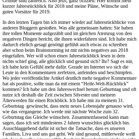
Gründe sind zahlreich. Also jetzt, ganz offiziell: Hier kommt mein
kurzer Jahresrückblick für 2018 und meine Pläne, Wünsche und
guten Vorsätze für 2019.
In den letzten Tagen bin ich immer wieder auf Jahresrückblicke von
anderen Bloggern gestoßen. Was alle gemeinsam hatten: Sie haben
ihre tollen Momente aufgezählt und im gleichen Atemzug von den
negativen Dingen bericht, die ihnen widerfahren sind. Ich habe mich
dadurch ehrlich gesagt genötigt gefühlt auch etwas zu schreiben
aber schon beim Brainstorming ist mir nichts negatives aus 2018
eingefallen. Wer will schon einen Jahresrückblick lesen in dem
nichts schief ging, alle glücklich und gesund sich? Ihr? Sagt es mir,
ich habe kein Gefühl mehr dafür. Gerade im Internet wo sich die
Leute in den Kommentaren zerfetzen, anfeinden und beschimpfen.
Wo jeder veröffentlichte Artikel deutlich mehr negative Kommentare
hat als positive, sollte man da mit einem “Heile-Welt-Rückblick”
kommen? Ich habe um den Jahreswechsel herum Geburtstag und oft
nutze ich deshalb die Zeit zwischen Silvester und meinem
Älterwerden für einen Rückblick. Ich habe mir zu meinem 31.
Geburtstag gewünscht, dass mein neues Lebensjahr genauso wird,
wie das vergangene. Ich werde mir nächste Woche zum 32.
Geburtstag das Gleiche wünschen. Zusammenfassend kann man
sagen, dass ich seit mindestens 2 Jahren wunschlos glücklich bin.
Ausschlaggebend dafür ist sicher die Tatsache, dass es unseren
Familien, Liva und uns gut geht. Wir sind gesund, mittlerweile weiß