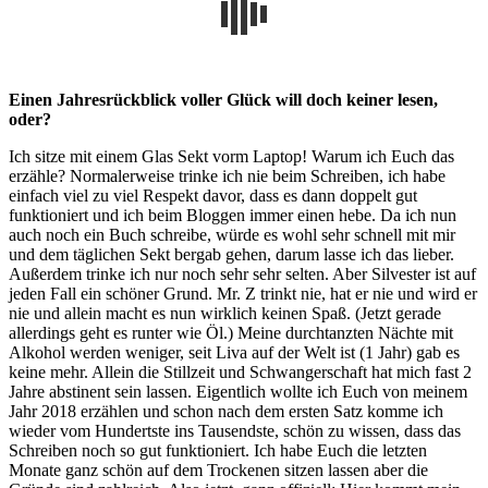
Einen Jahresrückblick voller Glück will doch keiner lesen,
oder?
Ich sitze mit einem Glas Sekt vorm Laptop! Warum ich Euch das
erzähle? Normalerweise trinke ich nie beim Schreiben, ich habe
einfach viel zu viel Respekt davor, dass es dann doppelt gut
funktioniert und ich beim Bloggen immer einen hebe. Da ich nun
auch noch ein Buch schreibe, würde es wohl sehr schnell mit mir
und dem täglichen Sekt bergab gehen, darum lasse ich das lieber.
Außerdem trinke ich nur noch sehr sehr selten. Aber Silvester ist auf
jeden Fall ein schöner Grund. Mr. Z trinkt nie, hat er nie und wird er
nie und allein macht es nun wirklich keinen Spaß. (Jetzt gerade
allerdings geht es runter wie Öl.) Meine durchtanzten Nächte mit
Alkohol werden weniger, seit Liva auf der Welt ist (1 Jahr) gab es
keine mehr. Allein die Stillzeit und Schwangerschaft hat mich fast 2
Jahre abstinent sein lassen. Eigentlich wollte ich Euch von meinem
Jahr 2018 erzählen und schon nach dem ersten Satz komme ich
wieder vom Hundertste ins Tausendste, schön zu wissen, dass das
Schreiben noch so gut funktioniert. Ich habe Euch die letzten
Monate ganz schön auf dem Trockenen sitzen lassen aber die