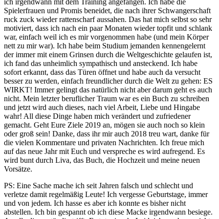
ich irgendwann mit dem Training angefangen. Ich habe die
Spielerfrauen und Promis beneidet, die nach ihrer Schwangerschaft
ruck zuck wieder rattenscharf aussahen. Das hat mich selbst so sehr
motiviert, dass ich nach ein paar Monaten wieder topfit und schlank
war, einfach weil ich es mir vorgenommen habe (und mein Körper
nett zu mir war). Ich habe beim Studium jemanden kennengelernt
der immer mit einem Grinsen durch die Weltgeschichte gelaufen ist,
ich fand das unheimlich sympathisch und ansteckend. Ich habe
sofort erkannt, dass das Türen öffnet und habe auch da versucht
besser zu werden, einfach freundlicher durch die Welt zu gehen: ES
WIRKT! Immer gelingt das natürlich nicht aber darum geht es auch
nicht. Mein letzter beruflicher Traum war es ein Buch zu schreiben
und jetzt wird auch dieses, nach viel Arbeit, Liebe und Hingabe
wahr! All diese Dinge haben mich verändert und zufriedener
gemacht. Geht Eure Ziele 2019 an, mögen sie auch noch so klein
oder groß sein! Danke, dass ihr mir auch 2018 treu wart, danke für
die vielen Kommentare und privaten Nachrichten. Ich freue mich
auf das neue Jahr mit Euch und verspreche es wird aufregend. Es
wird bunt durch Liva, das Buch, die Hochzeit und meine neuen
Vorsätze.
PS: Eine Sache mache ich seit Jahren falsch und schlecht und
verletze damit regelmäßig Leute! Ich vergesse Geburtstage, immer
und von jedem. Ich hasse es aber ich konnte es bisher nicht
abstellen. Ich bin gespannt ob ich diese Macke irgendwann besiege.