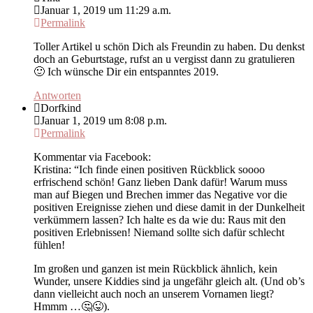
Januar 1, 2019 um 11:29 a.m.
Permalink
Toller Artikel u schön Dich als Freundin zu haben. Du denkst
doch an Geburtstage, rufst an u vergisst dann zu gratulieren
🙂 Ich wünsche Dir ein entspanntes 2019.
Antworten
Dorfkind
Januar 1, 2019 um 8:08 p.m.
Permalink
Kommentar via Facebook:
Kristina: “Ich finde einen positiven Rückblick soooo
erfrischend schön! Ganz lieben Dank dafür! Warum muss
man auf Biegen und Brechen immer das Negative vor die
positiven Ereignisse ziehen und diese damit in der Dunkelheit
verkümmern lassen? Ich halte es da wie du: Raus mit den
positiven Erlebnissen! Niemand sollte sich dafür schlecht
fühlen!
Im großen und ganzen ist mein Rückblick ähnlich, kein
Wunder, unsere Kiddies sind ja ungefähr gleich alt. (Und ob’s
dann vielleicht auch noch an unserem Vornamen liegt?
Hmmm …🤔😜).