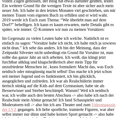
vollen Zügen genossen, der Blog hat etwas darunter gelitten, leider.
Ein weiterer Grund für die wenigen Texte ist aber sicher auch mein
neuer Job. Ich habe in den letzten Monaten viel geschrieben, um mir
meinen Traum vom eigenen Buch zu erfüllen und er wird wahr.
2019 werde ich Euch zum Thema: “Wie überlebt man auf dem
Dorf?” behelligen. Ich kann es kaum erwarten, mehr Details gibt es
später, wie immer. 🙂 Kommen wir nun zu meinen Vorsätzen:
Im Gegensatz zu vielen Leuten habe ich welche. Natürlich ist es
einfach zu sagen: “Vorsätze habe ich nicht, ich halte mich ja sowieso
nicht dran.” Ich sehe das anders. Ich bin der Meinung, dass der
Zeitpunkt Silvester nicht unbedingt ein Grund für Vorsätze ist, man
sollte das ganze Jahr an sich arbeiten. Ich weiß, das klingt jetzt
furchtbar altklug und klugscheißerisch aber mein Tipp für
unzufriedene Menschen ist , krass formuliert: Macht das, was Euch
neidisch oder missgünstig macht selbst! Das mache ich jetzt schon
seit meiner Jugend und es funktioniert, ich bin glücklich,
ausgeglichen und zufrieden. Ich war als Realschülerin immer
tierisch stinkig auf die Kids auf dem Gymnasium, habe sie als
Besserwisser und Streber beschimpft. Warum? Weil ich neidisch
war, ich wollte auch den besten Abschuss -> also habe ich nach der
Realschule mein Abitur gemacht! Ich fand Schauspieler und
Moderatoren toll -> also bin ich ans Theater und zum
Videomagazin
der LVZ
gegangen. Ich liebe sportliche, trainierte Figuren, war aber
selbst immer nur dünn und habe keinen Sport gemacht -> also habe