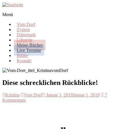
Skip
to
Menü
content
Kristina
vom
Vom Dorf
Dorf
Zypern
Dänemark
Egal
Lifestyle
wo
Meine Bücher
ich
Live Termine
bin,
Bilder
ich
Kontakt
bleibe
vom
Dorf.
Diese schrecklichen Rückblicke!
Kristina
Vom Dorf
Januar 1, 2019
Januar 1, 2019
7
Kommentare