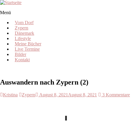
Skip
to
Menü
content
Kristina
vom
Vom Dorf
Dorf
Zypern
Dänemark
Egal
Lifestyle
wo
Meine Bücher
ich
Live Termine
bin,
Bilder
ich
Kontakt
bleibe
vom
Dorf.
Auswandern nach Zypern (2)
Kristina
Zypern
August 8, 2021
August 8, 2021
3 Kommentare