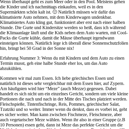
Wenn überhaupt geht es zum Meer oder in den Pool. Meistens gehen
die Kinder und ich nachmittags einkaufen, weil es in den
Supermärkten schön kalt ist. 🙂 Natürlich müssen wir dafür das
klimatisierte Auto nehmen, mit dem Kinderwagen undenkbar.
Klimatisiertes Auto kling gut, funktioniert aber erst nach einer halben
Stunde. Die Gurte und Kindersitze werden so heiß, dass ich während
die Klimaanlage läuft und die Kids neben dem Auto warten, mit Cool-
Packs die Gurte kühle, damit die Mäuse überhaupt irgendwann
einsteigen können. Natürlich lege ich überall diese Sonnenschutzfolien
hin, bringt bei 50 Grad in der Sonne nix!
Erfahrung Nummer 3: Wenn du mit Kindern und dem Auto zu einen
Termin musst, geh eine halbe Stunde eher los, um das Auto
abzukühlen.
Kommen wir mal zum Essen. Ich liebe griechisches Essen und
natürlich ist dieses sehr vergleichbar mit dem Essen hier, auf Zypern.
Am häufigsten wird hier “Meze” (auch Mezze) gegessen. Dabei
handelt es sich nicht um ein einzelnes Gericht, sondern um viele kleine
Portionen die nach und nach in der Mitte des Tisches platziert werden.
Fleischspieße, Tintenfischringe, Reis, Pommes, griechischer Salat,
Tzatziki und so weiter. Immer wenn du denkst, dass es vorbei ist, geht
es sicher weiter. Man kann zwischen Fischmeze, Fleischmeze, aber
auch vegetarischer Meze wählen. Wenn ihr also in einer Gruppe (z.B
10 Personen) essen geht, dann ist Meze das perfekte Gericht um die