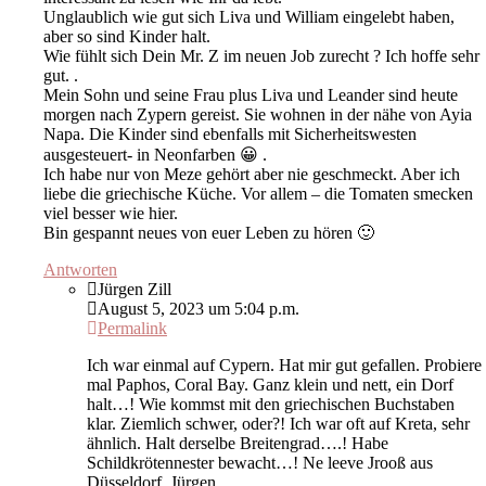
Unglaublich wie gut sich Liva und William eingelebt haben,
aber so sind Kinder halt.
Wie fühlt sich Dein Mr. Z im neuen Job zurecht ? Ich hoffe sehr
gut. .
Mein Sohn und seine Frau plus Liva und Leander sind heute
morgen nach Zypern gereist. Sie wohnen in der nähe von Ayia
Napa. Die Kinder sind ebenfalls mit Sicherheitswesten
ausgesteuert- in Neonfarben 😀 .
Ich habe nur von Meze gehört aber nie geschmeckt. Aber ich
liebe die griechische Küche. Vor allem – die Tomaten smecken
viel besser wie hier.
Bin gespannt neues von euer Leben zu hören 🙂
Antworten
Jürgen Zill
August 5, 2023 um 5:04 p.m.
Permalink
Ich war einmal auf Cypern. Hat mir gut gefallen. Probiere
mal Paphos, Coral Bay. Ganz klein und nett, ein Dorf
halt…! Wie kommst mit den griechischen Buchstaben
klar. Ziemlich schwer, oder?! Ich war oft auf Kreta, sehr
ähnlich. Halt derselbe Breitengrad….! Habe
Schildkrötennester bewacht…! Ne leeve Jrooß aus
Düsseldorf, Jürgen