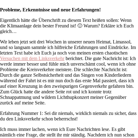
Probleme, Erkenntnisse und neue Erfahrungen!
Eigentlich hätte die Überschrift zu diesem Text heißen sollen: Wenn
die Klimaanlage dein bester Freund ist! 🙂 Warum? Erkläre ich Euch
gleich…
Wir leben jetzt seit drei Wochen in unserer neuen Heimat, Limassol,
und so langsam sammle ich hilfreiche Erfahrungen und Eindrücke. Im
letzten Text habe ich Euch ja noch von meinen ersten chaotischen
Versuchen mit dem Linksverkehr
berichtet. Die gute Nachricht ist: Ich
werde immer besser und fühle mich unverschämt cool, wenn ich ohne
Probleme die Kreisverkehre meistere. Die schlechte Nachricht ist:
Durch die ganze Selbstsicherheit und das Singen von Kinderliedern
während der Fahrt ist es mir nun doch das erste Mal passiert, dass ich
auf einer Kreuzung in den zweispurigen Gegenverkehr gefahren bin.
Zum Glück hatte die andere Seite rot und ich konnte trotz
Schnappatmung und wildem Lichthupkonzert meiner Gegenüber
zurück auf meine Seite.
Erfahrung Nummer 1: Sei dir niemals, wirklich niemals zu sicher, dass
du den Linksverkehr schon beherrschst!
Ich muss immer lachen, wenn ich Eure Nachrichten lese. Es gibt
nämlich eine Frage, die stellt ihr mir ständig. Nachdem ich nun schon