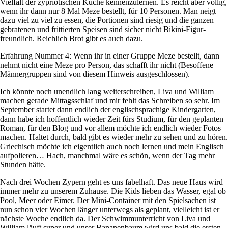
Vielfalt der zypriotischen Küche kennenzulernen. Es reicht aber völlig,
wenn ihr dann nur 8 Mal Meze bestellt, für 10 Personen. Man neigt
dazu viel zu viel zu essen, die Portionen sind riesig und die ganzen
gebratenen und frittierten Speisen sind sicher nicht Bikini-Figur-
freundlich. Reichlich Brot gibt es auch dazu.
Erfahrung Nummer 4: Wenn ihr in einer Gruppe Meze bestellt, dann
nehmt nicht eine Meze pro Person, das schafft ihr nicht (Besoffene
Männergruppen sind von diesem Hinweis ausgeschlossen).
Ich könnte noch unendlich lang weiterschreiben, Liva und William
machen gerade Mittagsschlaf und mir fehlt das Schreiben so sehr. Im
September startet dann endlich der englischsprachige Kindergarten,
dann habe ich hoffentlich wieder Zeit fürs Studium, für den geplanten
Roman, für den Blog und vor allem möchte ich endlich wieder Fotos
machen. Haltet durch, bald gibt es wieder mehr zu sehen und zu hören.
Griechisch möchte ich eigentlich auch noch lernen und mein Englisch
aufpolieren… Hach, manchmal wäre es schön, wenn der Tag mehr
Stunden hätte.
Nach drei Wochen Zypern geht es uns fabelhaft. Das neue Haus wird
immer mehr zu unserem Zuhause. Die Kids lieben das Wasser, egal ob
Pool, Meer oder Eimer. Der Mini-Container mit den Spielsachen ist
nun schon vier Wochen länger unterwegs als geplant, vielleicht ist er
nächste Woche endlich da. Der Schwimmunterricht von Liva und
William läuft super und unser Bananenbaum wird uns bald die ersten