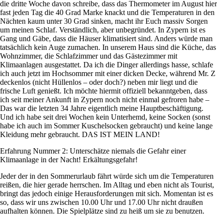
die dritte Woche davon schreibe, dass das Thermometer im August hier
fast jeden Tag die 40 Grad Marke knackt und die Temperaturen in den
Nächten kaum unter 30 Grad sinken, macht ihr Euch massiv Sorgen
um meinen Schlaf. Verständlich, aber unbegründet. In Zypern ist es
Gang und Gäbe, dass die Häuser klimatisiert sind. Anders würde man
tatsächlich kein Auge zumachen. In unserem Haus sind die Küche, das
Wohnzimmer, die Schlafzimmer und das Gästezimmer mit
Klimaanlagen ausgestattet. Da ich die Dinger allerdings hasse, schlafe
ich auch jetzt im Hochsommer mit einer dicken Decke, während Mr. Z
deckenlos (nicht Hüllenlos – oder doch?) neben mir liegt und die
frische Luft genießt. Ich möchte hiermit offiziell bekanntgeben, dass
ich seit meiner Ankunft in Zypern noch nicht einmal gefroren habe –
Das war die letzten 34 Jahre eigentlich meine Hauptbeschäftigung.
Und ich habe seit drei Wochen kein Unterhemd, keine Socken (sonst
habe ich auch im Sommer Kuschelsocken gebraucht) und keine lange
Kleidung mehr gebraucht. DAS IST MEIN LAND!
Erfahrung Nummer 2: Unterschätze niemals die Gefahr einer
Klimaanlage in der Nacht! Erkältungsgefahr!
Jeder der in den Sommerurlaub fährt würde sich um die Temperaturen
reißen, die hier gerade herrschen. Im Alltag und eben nicht als Tourist,
bringt das jedoch einige Herausforderungen mit sich. Momentan ist es
so, dass wir uns zwischen 10.00 Uhr und 17.00 Uhr nicht draußen
aufhalten können. Die Spielplätze sind zu heiß um sie zu benutzen.