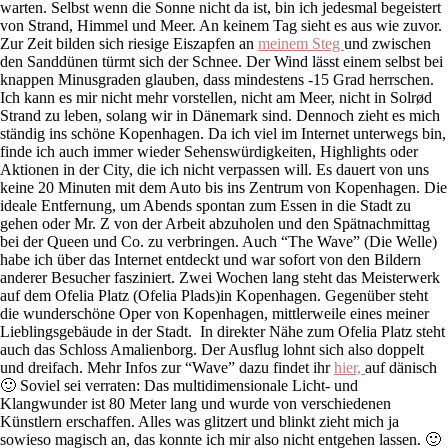
warten. Selbst wenn die Sonne nicht da ist, bin ich jedesmal begeistert
von Strand, Himmel und Meer. An keinem Tag sieht es aus wie zuvor.
Zur Zeit bilden sich riesige Eiszapfen an
meinem Steg
und zwischen
den Sanddünen türmt sich der Schnee. Der Wind lässt einem selbst bei
knappen Minusgraden glauben, dass mindestens -15 Grad herrschen.
Ich kann es mir nicht mehr vorstellen, nicht am Meer, nicht in Solrød
Strand zu leben, solang wir in Dänemark sind. Dennoch zieht es mich
ständig ins schöne Kopenhagen. Da ich viel im Internet unterwegs bin,
finde ich auch immer wieder Sehenswürdigkeiten, Highlights oder
Aktionen in der City, die ich nicht verpassen will. Es dauert von uns
keine 20 Minuten mit dem Auto bis ins Zentrum von Kopenhagen. Die
ideale Entfernung, um Abends spontan zum Essen in die Stadt zu
gehen oder Mr. Z von der Arbeit abzuholen und den Spätnachmittag
bei der Queen und Co. zu verbringen. Auch “The Wave” (Die Welle)
habe ich über das Internet entdeckt und war sofort von den Bildern
anderer Besucher fasziniert. Zwei Wochen lang steht das Meisterwerk
auf dem Ofelia Platz (Ofelia Plads)in Kopenhagen. Gegenüber steht
die wunderschöne Oper von Kopenhagen, mittlerweile eines meiner
Lieblingsgebäude in der Stadt. In direkter Nähe zum Ofelia Platz steht
auch das Schloss Amalienborg. Der Ausflug lohnt sich also doppelt
und dreifach. Mehr Infos zur “Wave” dazu findet ihr
hier,
auf dänisch
🙂 Soviel sei verraten: Das multidimensionale Licht- und
Klangwunder ist 80 Meter lang und wurde von verschiedenen
Künstlern erschaffen. Alles was glitzert und blinkt zieht mich ja
sowieso magisch an, das konnte ich mir also nicht entgehen lassen. 🙂