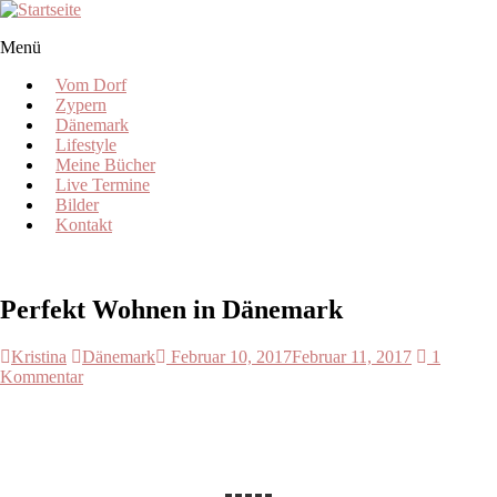
Skip
to
Menü
content
Kristina
vom
Vom Dorf
Dorf
Zypern
Dänemark
Egal
Lifestyle
wo
Meine Bücher
ich
Live Termine
bin,
Bilder
ich
Kontakt
bleibe
vom
Dorf.
Perfekt Wohnen in Dänemark
Kristina
Dänemark
Februar 10, 2017
Februar 11, 2017
1
Kommentar