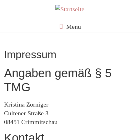
Skip
to
Kristina
content
Menü
vom
Impressum
Dorf
Angaben gemäß § 5
TMG
Egal
wo
ich
Kristina Zorniger
bin,
Cultener Straße 3
ich
08451 Crimmitschau
bleibe
vom
Kontakt
Dorf.